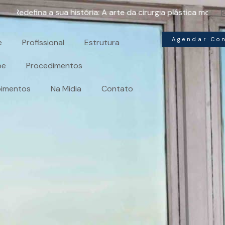
na a sua história:
A arte da
cirurgia plástica
moldando sua be
Agendar Co
e
Profissional
Estrutura
pe
Procedimentos
imentos
Na Mídia
Contato