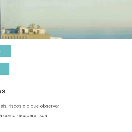
a
p
as
is, riscos e o que observar
ra como recuperar sua