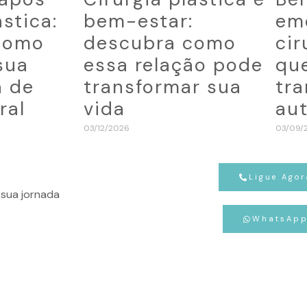
ástica:
bem-estar:
em
como
descubra como
cir
sua
essa relação pode
qu
a de
transformar sua
tr
ral
vida
au
03/12/2026
03/09/
Ligue Agor
sua jornada
WhatsAp