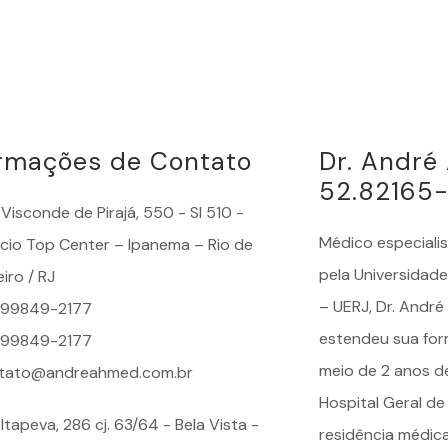
ormações de Contato
Dr. Andr
52.82165
Visconde de Pirajá, 550 - Sl 510 -
Médico especiali
fício Top Center – Ipanema – Rio de
pela Universidade
iro / RJ
– UERJ, Dr. Andr
) 99849-2177
estendeu sua for
) 99849-2177
meio de 2 anos d
tato@andreahmed.com.br
Hospital Geral de
Itapeva, 286 cj. 63/64 - Bela Vista -
residência médic