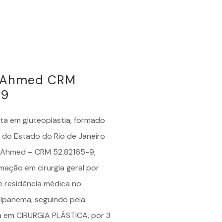
é Ahmed CRM
-9
sta em
gluteoplastia
, formado
 do Estado do Rio de Janeiro
é Ahmed – CRM 52.82165-9,
mação em cirurgia geral por
e residência médica no
 Ipanema, seguindo pela
a em CIRURGIA PLÁSTICA, por 3