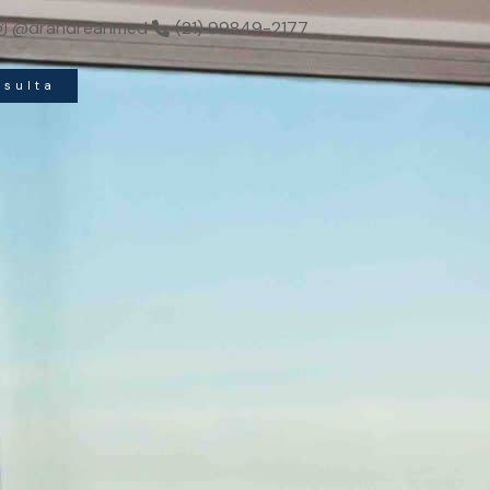
leza.
@drandreahmed
(21) 99849-2177
nsulta