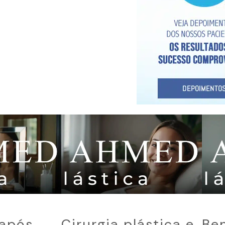
 após
Cirurgia plástica e
Ben