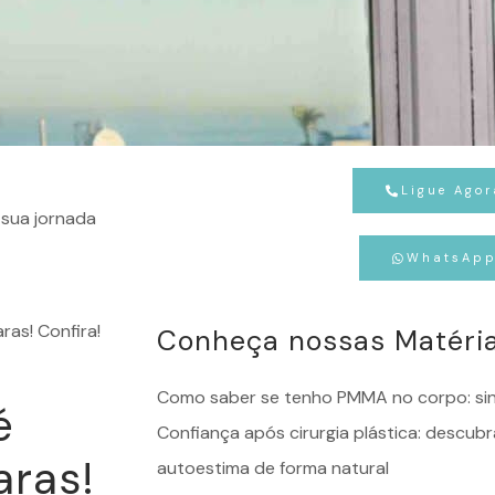
Ligue Agor
sua jornada
WhatsAp
ras! Confira!
Conheça nossas Matéri
Como saber se tenho PMMA no corpo: sina
é
Confiança após cirurgia plástica: descub
aras!
autoestima de forma natural