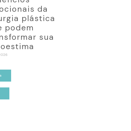
ocionais da
urgia plástica
e podem
ansformar sua
toestima
2026
a
p