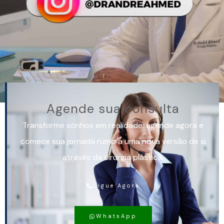
Agende sua consulta
Transforme sonhos em realidade: agende agora e
comece sua jornada rumo a uma nova versão de si
através da
cirurgia plástica
.
Ligue Agora
WhatsApp