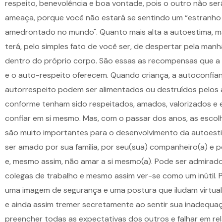
respeito, benevolência e boa vontade, pois o outro não se
ameaça, porque você não estará se sentindo um “estranho
amedrontado no mundo". Quanto mais alta a autoestima, ma
terá, pelo simples fato de você ser, de despertar pela manhã
dentro do próprio corpo. São essas as recompensas que a
e o auto-respeito oferecem. Quando criança, a autoconfia
autorrespeito podem ser alimentados ou destruídos pelos 
conforme tenham sido respeitados, amados, valorizados e 
confiar em si mesmo. Mas, com o passar dos anos, as escol
são muito importantes para o desenvolvimento da autoest
ser amado por sua família, por seu(sua) companheiro(a) e 
e, mesmo assim, não amar a si mesmo(a). Pode ser admirad
colegas de trabalho e mesmo assim ver-se como um inútil. 
uma imagem de segurança e uma postura que iludam virtua
e ainda assim tremer secretamente ao sentir sua inadequa
preencher todas as expectativas dos outros e falhar em re