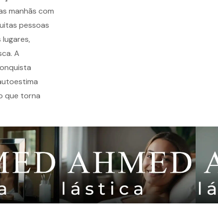
s as manhãs com
muitas pessoas
lugares,
sca. A
conquista
 autoestima
o que torna