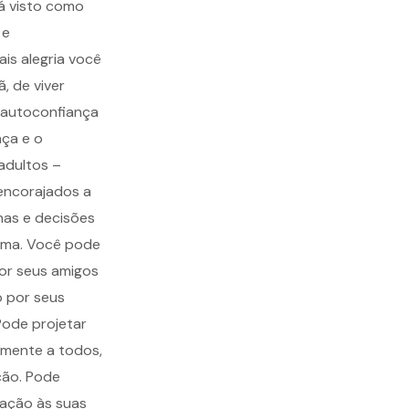
rá visto como
 e
is alegria você
, de viver
 autoconfiança
nça e o
adultos –
encorajados a
has e decisões
ima. Você pode
por seus amigos
o por seus
Pode projetar
lmente a todos,
ção. Pode
lação às suas