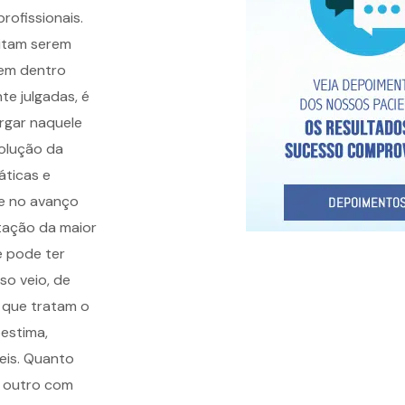
ofissionais.
mitam serem
dem dentro
e julgadas, é
rgar naquele
olução da
áticas e
se no avanço
rtação da maior
e pode ter
so veio, de
s que tratam o
oestima,
eis. Quanto
o outro com