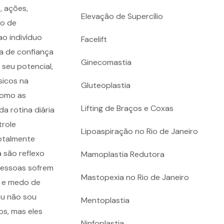
, ações,
Elevação de Supercílio
po de
ao indivíduo
Facelift
da de confiança
Ginecomastia
 seu potencial,
sicos na
Gluteoplastia
como as
Lifting de Braços e Coxas
a rotina diária
trole
Lipoaspiração no Rio de Janeiro
otalmente
 são reflexo
Mamoplastia Redutora
pessoas sofrem
Mastopexia no Rio de Janeiro
a e medo de
eu não sou
Mentoplastia
os, mas eles
Ninfoplastia