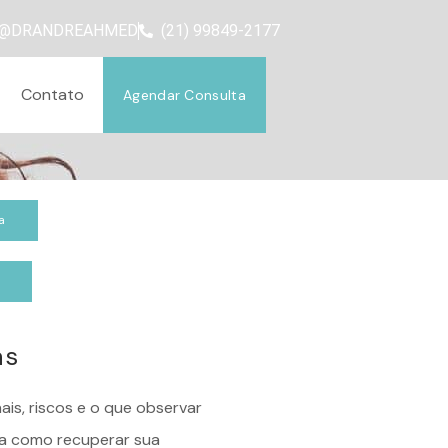
OLDANDO SUA BELEZA.
@DRANDREAHMED
(21) 99849-2177
Contato
Agendar Consulta
a
p
as
is, riscos e o que observar
ra como recuperar sua