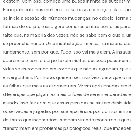
existem. Com isso, começa uma busca infinita da autoestim
Principalmente nas
mulheres
, essa busca começa pela aparê
se inicia a sessão de inúmeras mudanças: no cabelo, forma d
formas do corpo, e isso gera compras e mais compras para
falta que, na maioria das vezes, não se sabe bem o que é, 
se preenche nunca. Uma insatisfação imensa, na maioria da
fundamento, sem por quê. Tudo isso vai mais além. A insati
aparência e com o corpo fazem muitas pessoas passarem 
vidas se escondendo em corpos que não as agradam, que 
envergonham. Por horas querem ser invisíveis, para que o 
as falhas que mais as atormentam. Vivem aprisionadas em d
diferenças que julgam as mais difíceis de serem encaradas 
mundo. Isso faz com que essas pessoas se sintam diminuídas
observadas e julgadas por sua aparência, por pontos em s
de tanto que incomodam, acabam virando monstros e que 
transformam em problemas psicológicos reais, que impedem