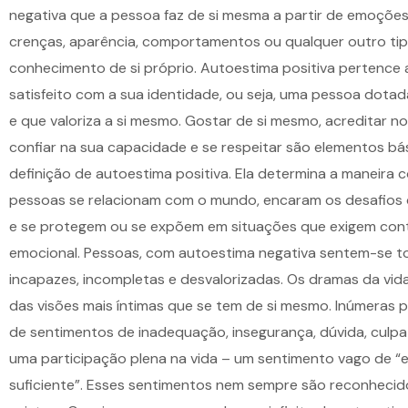
negativa que a pessoa faz de si mesma a partir de emoções
crenças, aparência, comportamentos ou qualquer outro ti
conhecimento de si próprio. Autoestima positiva pertence 
satisfeito com a sua identidade, ou seja, uma pessoa dota
e que valoriza a si mesmo. Gostar de si mesmo, acreditar no
confiar na sua capacidade e se respeitar são elementos bá
definição de autoestima positiva. Ela determina a maneira 
pessoas se relacionam com o mundo, encaram os desafios d
e se protegem ou se expõem em situações que exigem con
emocional. Pessoas, com autoestima negativa sentem-se t
incapazes, incompletas e desvalorizadas. Os dramas da vida
das visões mais íntimas que se tem de si mesmo. Inúmeras 
de sentimentos de inadequação, insegurança, dúvida, culp
uma participação plena na vida – um sentimento vago de “
suficiente”. Esses sentimentos nem sempre são reconhecid