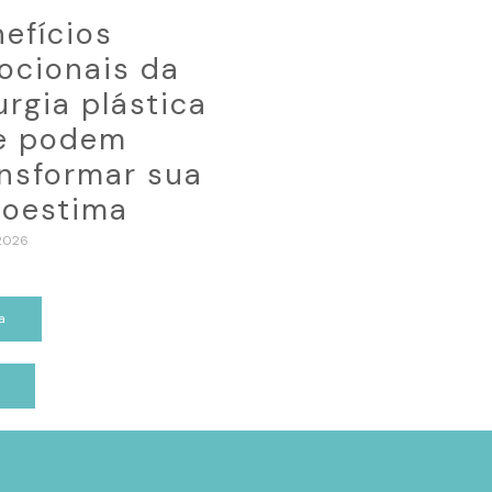
efícios
ocionais da
urgia plástica
e podem
ansformar sua
toestima
2026
a
p