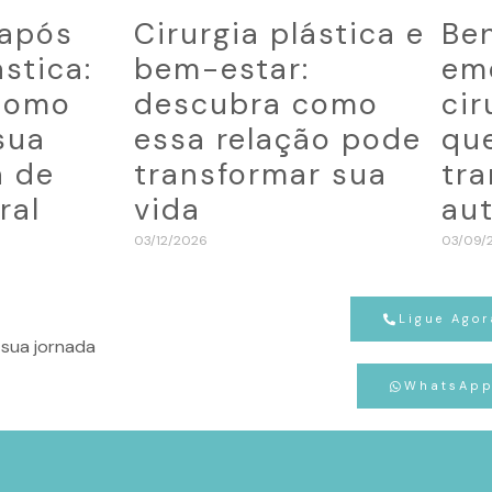
 após
Cirurgia plástica e
Ben
ástica:
bem-estar:
em
como
descubra como
cir
sua
essa relação pode
qu
a de
transformar sua
tr
ral
vida
au
03/12/2026
03/09/
Ligue Agor
sua jornada
WhatsAp