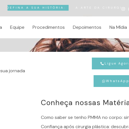
A SUA HISTÓRIA:
A ARTE DA
CIRURGIA PLÁSTICA
M
a
Equipe
Procedimentos
Depoimentos
Na Mídia
Ligue Agor
sua jornada
WhatsAp
Conheça nossas Matéri
Como saber se tenho PMMA no corpo: sina
Confiança após cirurgia plástica: descub