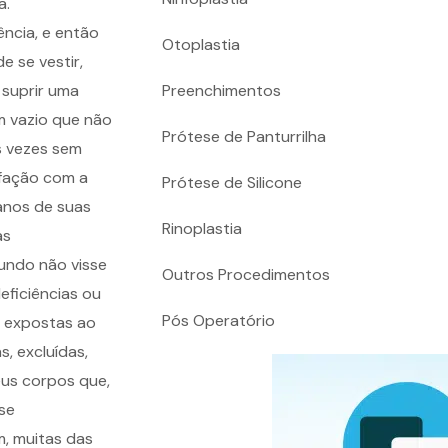
a.
ncia, e então
Otoplastia
e se vestir,
 suprir uma
Preenchimentos
um vazio que não
Prótese de Panturrilha
s vezes sem
sfação com a
Prótese de Silicone
anos de suas
Rinoplastia
as
mundo não visse
Outros Procedimentos
eficiências ou
Pós Operatório
e expostas ao
, excluídas,
eus corpos que,
se
, muitas das