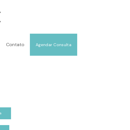
URGIA PLÁSTICA
MOLDANDO SUA BELEZA.
@DRANDREAHMED
(21) 99849-2177
Contato
Agendar Consulta
a