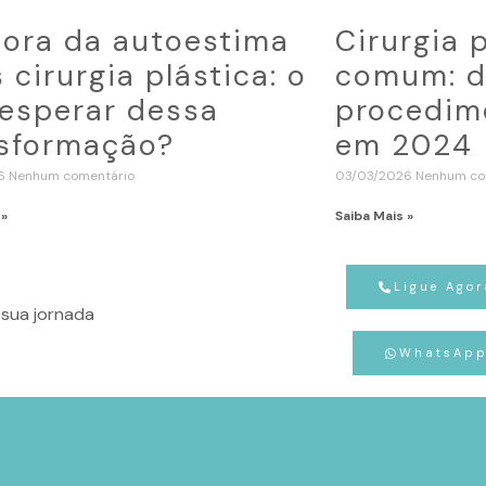
ora da autoestima
Cirurgia 
 cirurgia plástica: o
comum: d
esperar dessa
procedime
sformação?
em 2024
26
Nenhum comentário
03/03/2026
Nenhum co
 »
Saiba Mais »
Ligue Agor
sua jornada
WhatsAp