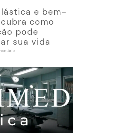
plástica e bem-
escubra como
ção pode
ar sua vida
entário