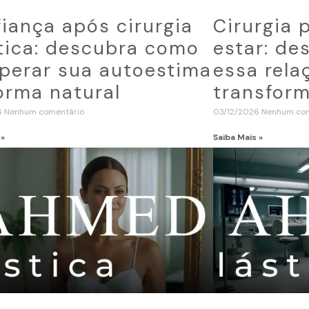
iança após cirurgia
Cirurgia 
tica: descubra como
estar: d
perar sua autoestima
essa rela
orma natural
transform
6
Nenhum comentário
03/12/2026
Nenhum com
 »
Saiba Mais »