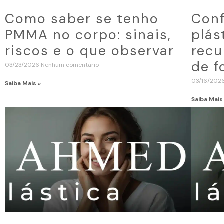
Como saber se tenho
Conf
PMMA no corpo: sinais,
plás
riscos e o que observar
recu
de f
03/23/2026
Nenhum comentário
03/16/202
Saiba Mais »
Saiba Mais