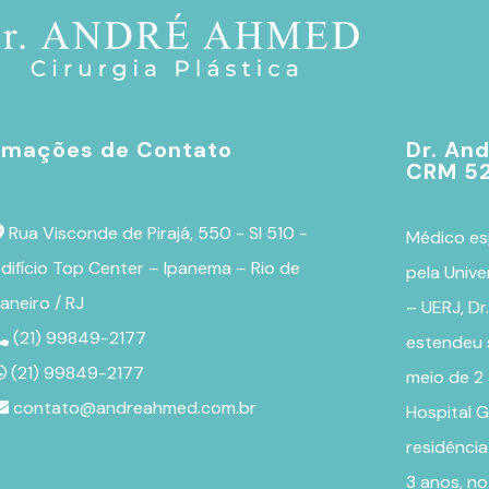
rmações de Contato
Dr. An
CRM 52
Rua Visconde de Pirajá, 550 - Sl 510 -
Médico es
difício Top Center – Ipanema – Rio de
pela Unive
aneiro / RJ
– UERJ, D
(21) 99849-2177
estendeu 
(21) 99849-2177
meio de 2
contato@andreahmed.com.br
Hospital G
residênci
3 anos, no