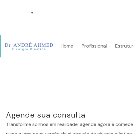
Rio de Janeiro e São Paulo
Home
Profissional
Estrutur
Agende sua consulta
Transforme sonhos em realidade: agende agora e comece 
rumo a uma nova versão de si através da cirurgia plástica.