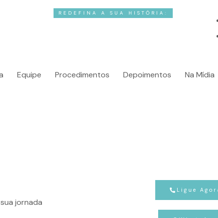
REDEFINA A SUA HISTÓRIA:
A ARTE DA
CIR
a
Equipe
Procedimentos
Depoimentos
Na Mídia
Ligue Agor
sua jornada