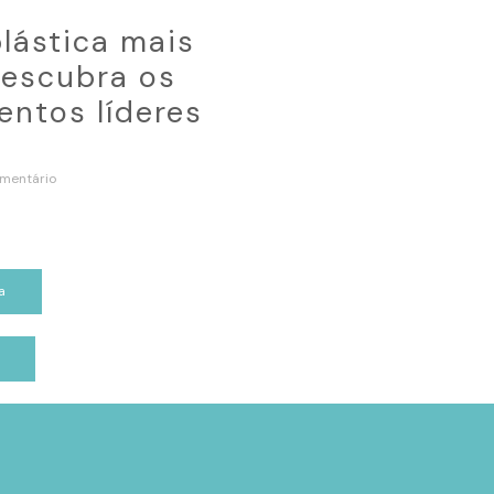
plástica mais
escubra os
ntos líderes
mentário
a
p