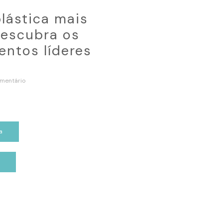
plástica mais
escubra os
ntos líderes
mentário
a
p