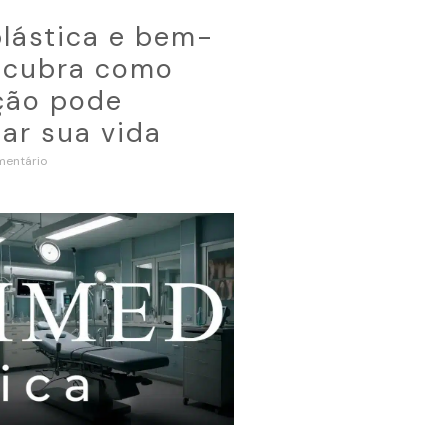
plástica e bem-
escubra como
ção pode
ar sua vida
entário