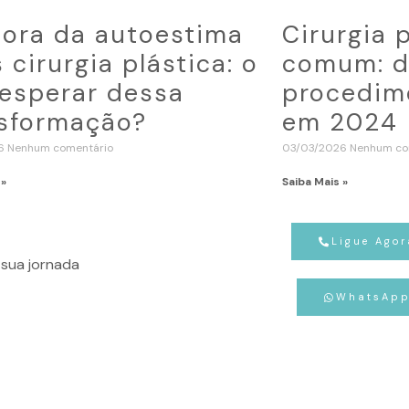
ora da autoestima
Cirurgia 
 cirurgia plástica: o
comum: d
esperar dessa
procedime
sformação?
em 2024
26
Nenhum comentário
03/03/2026
Nenhum co
 »
Saiba Mais »
Ligue Agor
sua jornada
WhatsAp