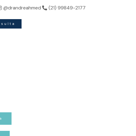
a beleza.
@drandreahmed
(21) 99849-2177
nsulta
a