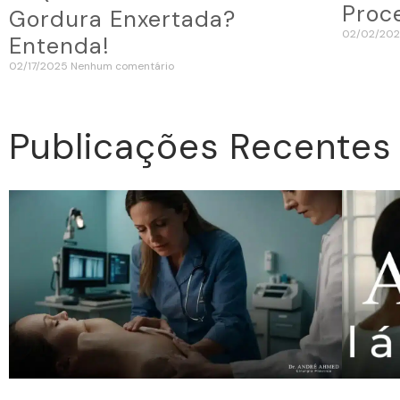
Proc
Gordura Enxertada?
02/02/20
Entenda!
02/17/2025
Nenhum comentário
Publicações Recentes