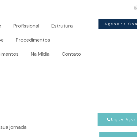
edefina a sua história:
A arte da
cirurgia plástica
moldando su
Agendar Co
e
Profissional
Estrutura
pe
Procedimentos
imentos
Na Mídia
Contato
Ligue Agor
sua jornada