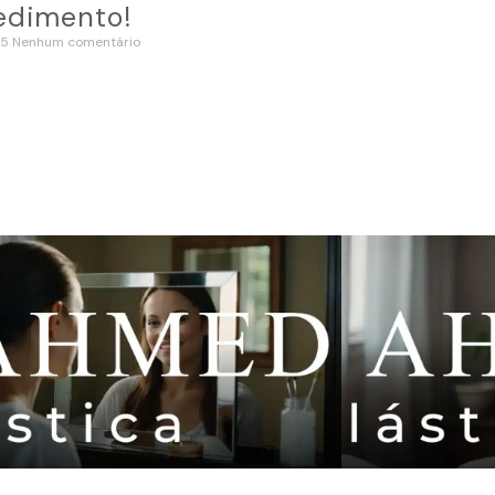
edimento!
25
Nenhum comentário