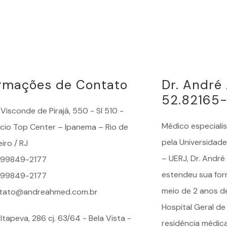
ormações de Contato
Dr. Andr
52.82165
Visconde de Pirajá, 550 - Sl 510 -
Médico especiali
fício Top Center – Ipanema – Rio de
pela Universidade
iro / RJ
– UERJ, Dr. Andr
) 99849-2177
estendeu sua for
) 99849-2177
meio de 2 anos d
tato@andreahmed.com.br
Hospital Geral de
Itapeva, 286 cj. 63/64 - Bela Vista -
residência médic