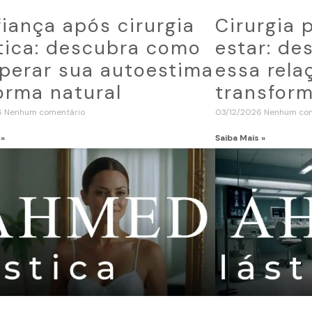
iança após cirurgia
Cirurgia 
tica: descubra como
estar: d
perar sua autoestima
essa rela
orma natural
transform
6
Nenhum comentário
03/12/2026
Nenhum com
 »
Saiba Mais »