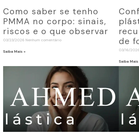
Como saber se tenho
Conf
PMMA no corpo: sinais,
plás
riscos e o que observar
recu
de f
03/23/2026
Nenhum comentário
03/16/202
Saiba Mais »
Saiba Mais