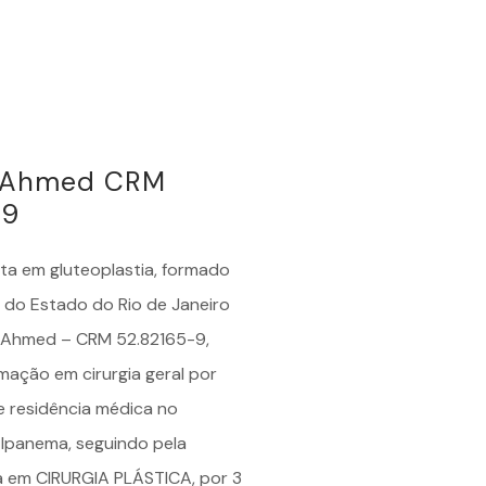
é Ahmed CRM
-9
sta em
gluteoplastia
, formado
 do Estado do Rio de Janeiro
é Ahmed – CRM 52.82165-9,
mação em cirurgia geral por
e residência médica no
 Ipanema, seguindo pela
a em CIRURGIA PLÁSTICA, por 3