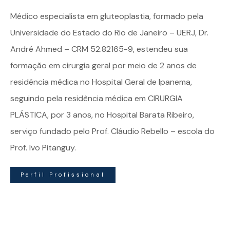
Médico especialista em
gluteoplastia
, formado pela
Universidade do Estado do Rio de Janeiro – UERJ, Dr.
André Ahmed – CRM 52.82165-9, estendeu sua
formação em cirurgia geral por meio de 2 anos de
residência médica no Hospital Geral de Ipanema,
seguindo pela residência médica em CIRURGIA
PLÁSTICA, por 3 anos, no Hospital Barata Ribeiro,
serviço fundado pelo Prof. Cláudio Rebello – escola do
Prof. Ivo Pitanguy.
Perfil Profissional
Dr. André Ahmed | Especialista em Gluteoplastia – Todos
os direitos reservados – Criado por
Juliano Caserta