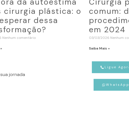
ora da autoestima
Cirurgia 
 cirurgia plástica: o
comum: d
esperar dessa
procedime
sformação?
em 2024
26
Nenhum comentário
03/03/2026
Nenhum co
 »
Saiba Mais »
Ligue Agor
sua jornada
WhatsAp