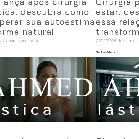
iança após cirurgia
Cirurgia 
tica: descubra como
estar: d
perar sua autoestima
essa rela
orma natural
transform
6
Nenhum comentário
03/12/2026
Nenhum com
 »
Saiba Mais »