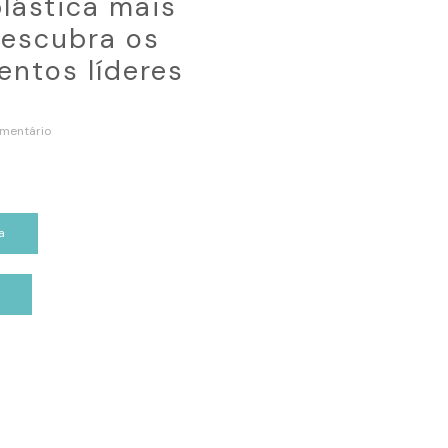
plástica mais
escubra os
ntos líderes
mentário
a
p