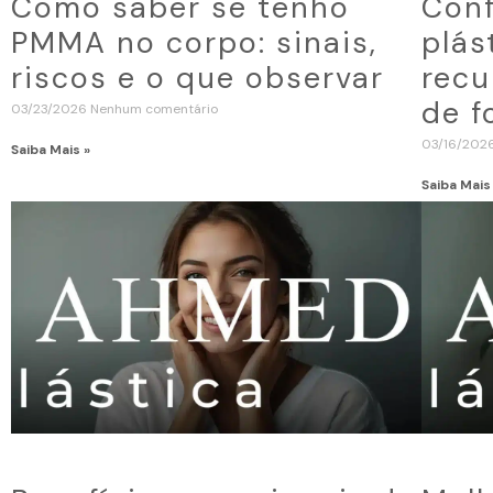
Como saber se tenho
Conf
PMMA no corpo: sinais,
plás
riscos e o que observar
recu
de f
03/23/2026
Nenhum comentário
03/16/202
Saiba Mais »
Saiba Mais