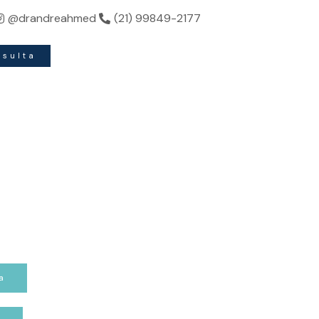
do sua beleza.
@drandreahmed
(21) 99849-2177
nsulta
a