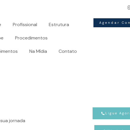
Redefina a sua história:
A arte da
cirurgia plástica
moldan
Agendar Co
e
Profissional
Estrutura
pe
Procedimentos
imentos
Na Mídia
Contato
Ligue Agor
sua jornada