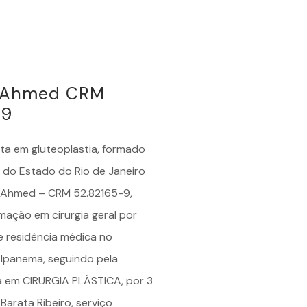
é Ahmed CRM
-9
sta em
gluteoplastia
, formado
 do Estado do Rio de Janeiro
é Ahmed – CRM 52.82165-9,
mação em cirurgia geral por
e residência médica no
 Ipanema, seguindo pela
a em CIRURGIA PLÁSTICA, por 3
Barata Ribeiro, serviço