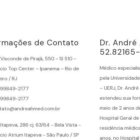
ormações de Contato
Dr. Andr
52.82165
Visconde de Pirajá, 550 - Sl 510 -
Médico especiali
fício Top Center – Ipanema – Rio de
pela Universidade
iro / RJ
– UERJ, Dr. Andr
) 99849-2177
estendeu sua for
) 99849-2177
meio de 2 anos d
tato@andreahmed.com.br
Hospital Geral de
Itapeva, 286 cj. 63/64 - Bela Vista -
residência médic
ício Atrium Itapeva - São Paulo / SP
anos, no Hospital 