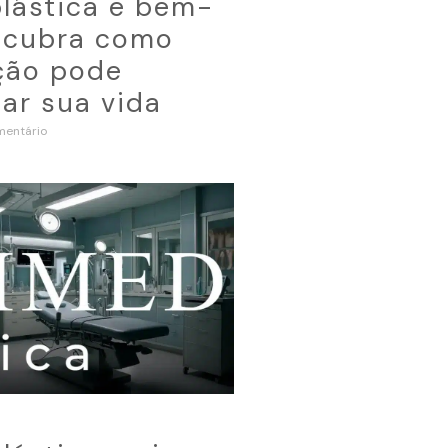
plástica e bem-
escubra como
ção pode
ar sua vida
entário