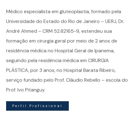
Médico especialista em
gluteoplastia
, formado pela
Universidade do Estado do Rio de Janeiro – UERJ, Dr.
André Ahmed – CRM 52.82165-9, estendeu sua
formação em cirurgia geral por meio de 2 anos de
residência médica no Hospital Geral de Ipanema,
seguindo pela residência médica em CIRURGIA
PLÁSTICA, por 3 anos, no Hospital Barata Ribeiro,
serviço fundado pelo Prof. Cláudio Rebello – escola do
Prof. Ivo Pitanguy.
Perfil Profissional
Dr. André Ahmed | Especialista em Gluteoplastia – Todos
os direitos reservados – Criado por
Juliano Caserta