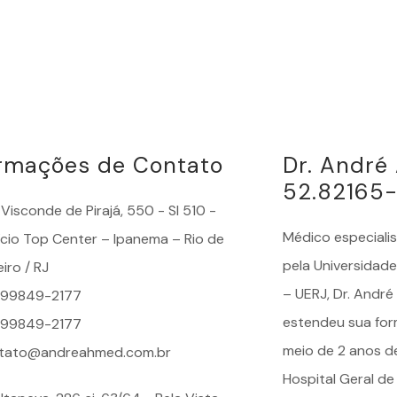
ormações de Contato
Dr. Andr
52.82165
Visconde de Pirajá, 550 - Sl 510 -
Médico especiali
fício Top Center – Ipanema – Rio de
pela Universidade
iro / RJ
– UERJ, Dr. Andr
) 99849-2177
estendeu sua for
) 99849-2177
meio de 2 anos d
tato@andreahmed.com.br
Hospital Geral de