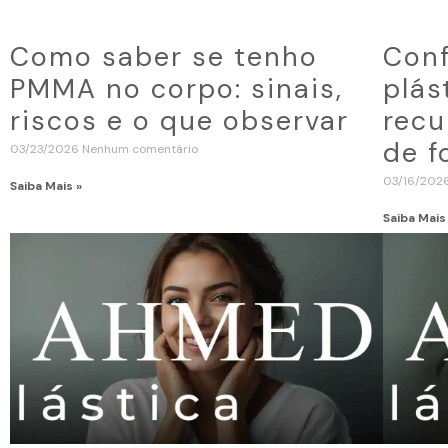
Como saber se tenho
Conf
PMMA no corpo: sinais,
plás
riscos e o que observar
recu
de f
03/23/2026
Nenhum comentário
03/16/202
Saiba Mais »
Saiba Mais