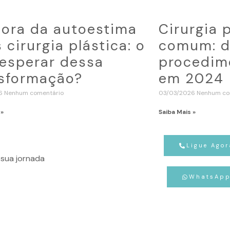
ora da autoestima
Cirurgia 
 cirurgia plástica: o
comum: d
esperar dessa
procedime
sformação?
em 2024
26
Nenhum comentário
03/03/2026
Nenhum co
 »
Saiba Mais »
Ligue Agor
sua jornada
WhatsAp