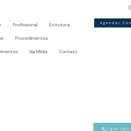
Redefina a sua história:
A arte da
cirurgia plástica
molda
Agendar Co
e
Profissional
Estrutura
pe
Procedimentos
imentos
Na Mídia
Contato
Ligue Agor