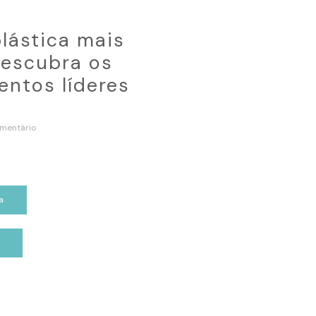
plástica mais
escubra os
ntos líderes
mentário
a
p