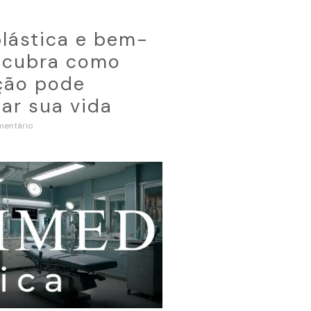
plástica e bem-
escubra como
ção pode
ar sua vida
entário