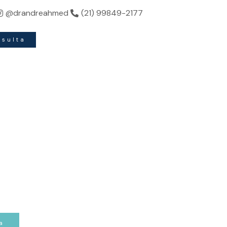
ndo sua beleza.
@drandreahmed
(21) 99849-2177
nsulta
a