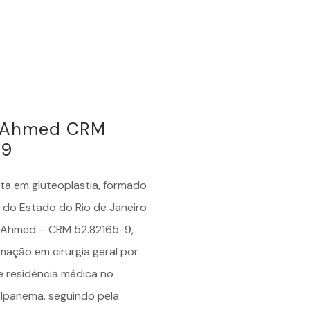
é Ahmed CRM
-9
sta em
gluteoplastia
, formado
 do Estado do Rio de Janeiro
é Ahmed – CRM 52.82165-9,
mação em cirurgia geral por
e residência médica no
 Ipanema, seguindo pela