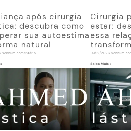
iança após cirurgia
Cirurgia 
tica: descubra como
estar: d
perar sua autoestima
essa rela
orma natural
transform
6
Nenhum comentário
03/12/2026
Nenhum com
 »
Saiba Mais »