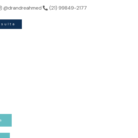
ndo sua beleza.
@drandreahmed
(21) 99849-2177
nsulta
a