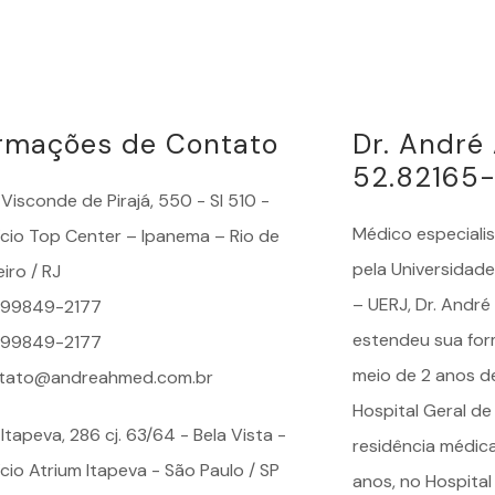
ormações de Contato
Dr. Andr
52.82165
Visconde de Pirajá, 550 - Sl 510 -
Médico especiali
fício Top Center – Ipanema – Rio de
pela Universidade
iro / RJ
– UERJ, Dr. Andr
) 99849-2177
estendeu sua for
) 99849-2177
meio de 2 anos d
tato@andreahmed.com.br
Hospital Geral de
Itapeva, 286 cj. 63/64 - Bela Vista -
residência médic
ício Atrium Itapeva - São Paulo / SP
anos, no Hospital 