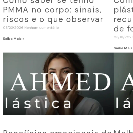
Como saber se tenho
Conf
PMMA no corpo: sinais,
plás
riscos e o que observar
recu
de f
03/23/2026
Nenhum comentário
03/16/202
Saiba Mais »
Saiba Mais