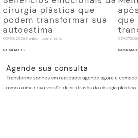
Benefícios emocionais da
Melh
cirurgia plástica que
após
podem transformar sua
que 
autoestima
tran
03/09/2026
Nenhum comentário
03/07/20
Saiba Mais »
Saiba Mais
Agende sua consulta
Transforme sonhos em realidade: agende agora e comece 
rumo a uma nova versão de si através da cirurgia plástica.