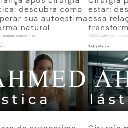
iança após cirurgia
Cirurgia 
tica: descubra como
estar: d
perar sua autoestima
essa rela
orma natural
transform
6
Nenhum comentário
03/12/2026
Nenhum com
 »
Saiba Mais »