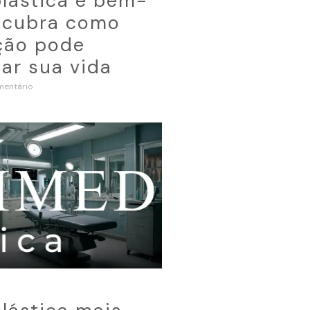
plástica e bem-
escubra como
ção pode
ar sua vida
entário