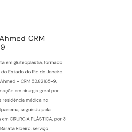
é Ahmed CRM
-9
sta em
gluteoplastia
, formado
 do Estado do Rio de Janeiro
é Ahmed – CRM 52.82165-9,
mação em cirurgia geral por
e residência médica no
 Ipanema, seguindo pela
a em CIRURGIA PLÁSTICA, por 3
Barata Ribeiro, serviço