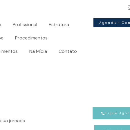
Redefina a sua história:
A arte da
cirurgia plástica
molda
Agendar Co
e
Profissional
Estrutura
pe
Procedimentos
imentos
Na Mídia
Contato
Ligue Agor
sua jornada