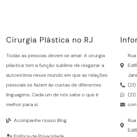
Cirurgia Plástica no RJ
Inf
Todas as pessoas devem se amar. A
cirurgia
Rua 
plástica
tem a função sublime de resgatar a
Edi
autoestima nesse mundo em que as relações
Jane
pessoais se fazem às custas de diferentes
(21
linguagens. Cada um de nós sabe o que é
(21
melhor para si.
con
Acompanhe nosso Blog
Rua 
Edif
Política de Privacidade