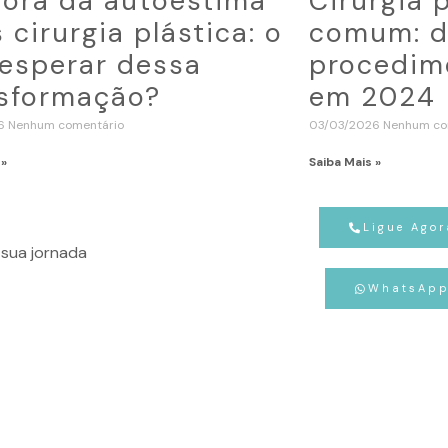
ora da autoestima
Cirurgia 
 cirurgia plástica: o
comum: d
esperar dessa
procedime
sformação?
em 2024
26
Nenhum comentário
03/03/2026
Nenhum co
 »
Saiba Mais »
Ligue Agor
sua jornada
WhatsAp