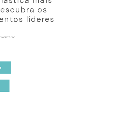
plástica mais
escubra os
ntos líderes
mentário
a
p