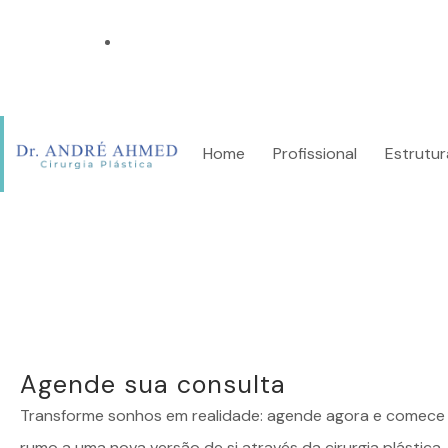
Rio de Janeiro e São Paulo
Home
Profissional
Estrutur
Agende sua consulta
Transforme sonhos em realidade: agende agora e comece 
rumo a uma nova versão de si através da cirurgia plástica.