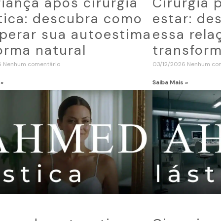
iança após cirurgia
Cirurgia 
tica: descubra como
estar: d
perar sua autoestima
essa rela
orma natural
transform
6
Nenhum comentário
03/12/2026
Nenhum com
 »
Saiba Mais »