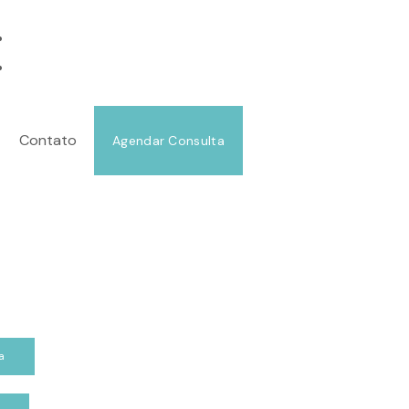
GIA PLÁSTICA
MOLDANDO SUA BELEZA.
@DRANDREAHMED
(21) 99849-2177
Contato
Agendar Consulta
a