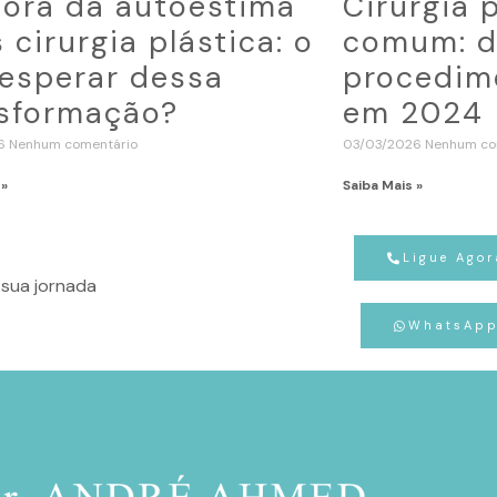
ora da autoestima
Cirurgia 
 cirurgia plástica: o
comum: d
esperar dessa
procedime
sformação?
em 2024
26
Nenhum comentário
03/03/2026
Nenhum co
 »
Saiba Mais »
Ligue Agor
sua jornada
WhatsAp