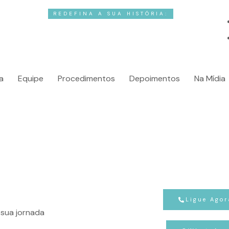
REDEFINA A SUA HISTÓRIA:
A ARTE DA
CIRUR
a
Equipe
Procedimentos
Depoimentos
Na Mídia
Ligue Agor
sua jornada