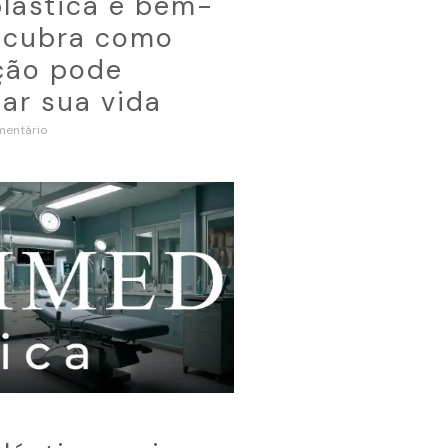
plástica e bem-
escubra como
ção pode
ar sua vida
entário