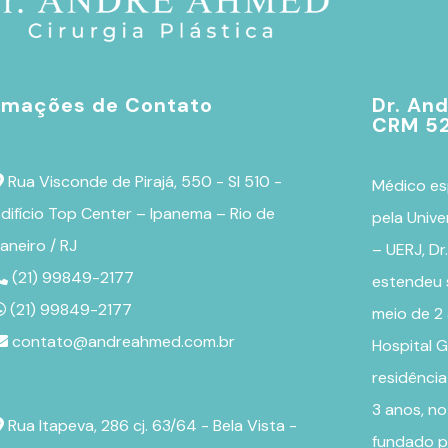
rmações de Contato
Dr. An
CRM 52
Rua Visconde de Pirajá, 550 - Sl 510 -
Médico es
difício Top Center – Ipanema – Rio de
pela Unive
aneiro / RJ
– UERJ, D
(21) 99849-2177
estendeu 
(21) 99849-2177
meio de 2
contato@andreahmed.com.br
Hospital G
residênci
3 anos, no
Rua Itapeva, 286 cj. 63/64 - Bela Vista -
fundado pe