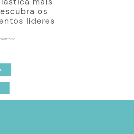
plástica mais
escubra os
ntos líderes
mentário
a
p