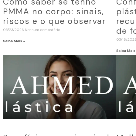
Como saber se tenho
Conf
PMMA no corpo: sinais,
plás
riscos e o que observar
recu
de f
03/23/2026
Nenhum comentário
03/16/202
Saiba Mais »
Saiba Mais