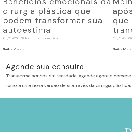
Benefícios emocionais da
Melh
cirurgia plástica que
após
podem transformar sua
que 
autoestima
tran
03/09/2026
Nenhum comentário
03/07/20
Saiba Mais »
Saiba Mais
Agende sua consulta
Transforme sonhos em realidade: agende agora e comece 
rumo a uma nova versão de si através da cirurgia plástica.