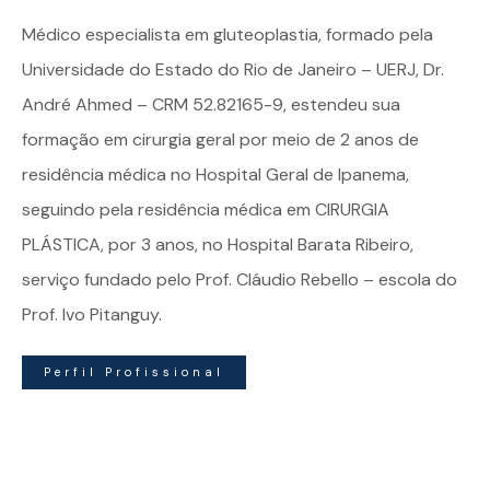
Médico especialista em
gluteoplastia
, formado pela
Universidade do Estado do Rio de Janeiro – UERJ, Dr.
André Ahmed – CRM 52.82165-9, estendeu sua
formação em cirurgia geral por meio de 2 anos de
residência médica no Hospital Geral de Ipanema,
seguindo pela residência médica em CIRURGIA
PLÁSTICA, por 3 anos, no Hospital Barata Ribeiro,
serviço fundado pelo Prof. Cláudio Rebello – escola do
Prof. Ivo Pitanguy.
Perfil Profissional
Dr. André Ahmed | Especialista em Gluteoplastia – Todos
os direitos reservados – Criado por
Juliano Caserta