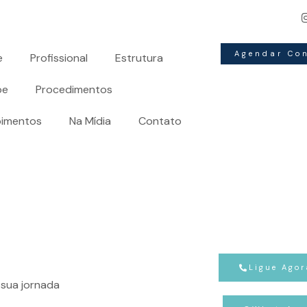
Redefina a sua história:
A arte da
cirurgia plástica
moldan
Agendar Co
e
Profissional
Estrutura
pe
Procedimentos
imentos
Na Mídia
Contato
Ligue Agor
sua jornada