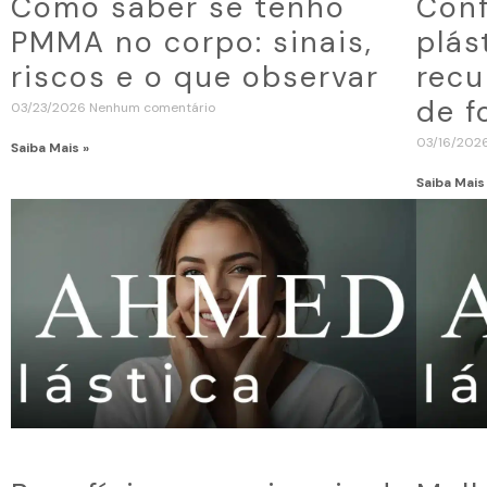
Como saber se tenho
Conf
PMMA no corpo: sinais,
plás
riscos e o que observar
recu
de f
03/23/2026
Nenhum comentário
03/16/202
Saiba Mais »
Saiba Mais