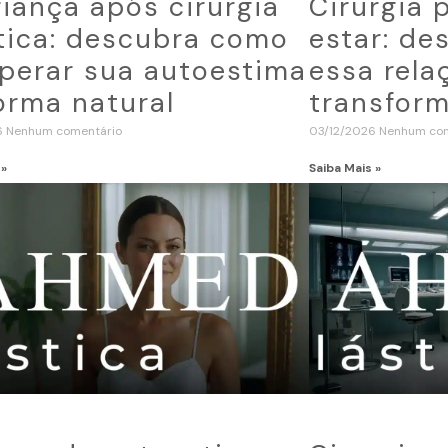
iança após cirurgia
Cirurgia 
tica: descubra como
estar: d
perar sua autoestima
essa rela
orma natural
transform
6
Nenhum comentário
03/12/2026
Nenhum com
 »
Saiba Mais »