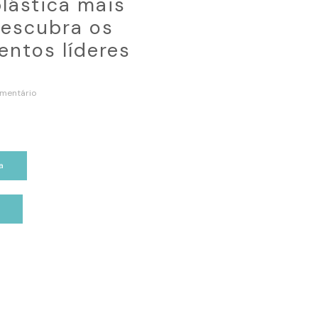
plástica mais
escubra os
ntos líderes
mentário
a
p