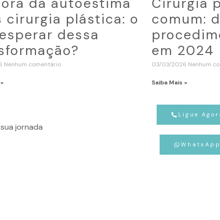
ora da autoestima
Cirurgia 
 cirurgia plástica: o
comum: d
esperar dessa
procedime
sformação?
em 2024
26
Nenhum comentário
03/03/2026
Nenhum co
 »
Saiba Mais »
Ligue Agor
sua jornada
WhatsAp