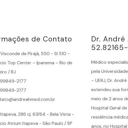
ormações de Contato
Dr. Andr
52.82165
Visconde de Pirajá, 550 - Sl 510 -
Médico especiali
fício Top Center – Ipanema – Rio de
pela Universidade
iro / RJ
– UERJ, Dr. Andr
) 99849-2177
estendeu sua for
) 99849-2177
meio de 2 anos d
tato@andreahmed.com.br
Hospital Geral de
Itapeva, 286 cj. 63/64 - Bela Vista -
residência médic
ício Atrium Itapeva - São Paulo / SP
anos, no Hospital 