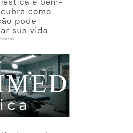
plástica e bem-
escubra como
ção pode
ar sua vida
entário