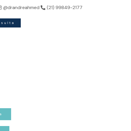
do sua beleza.
@drandreahmed
(21) 99849-2177
nsulta
a