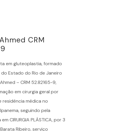
é Ahmed CRM
-9
sta em
gluteoplastia
, formado
 do Estado do Rio de Janeiro
é Ahmed – CRM 52.82165-9,
mação em cirurgia geral por
e residência médica no
 Ipanema, seguindo pela
a em CIRURGIA PLÁSTICA, por 3
Barata Ribeiro, serviço