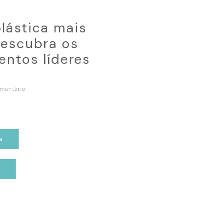
plástica mais
escubra os
ntos líderes
mentário
a
p