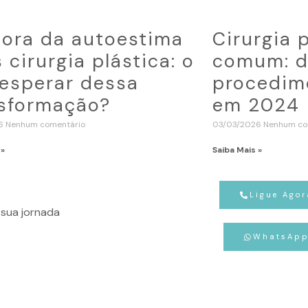
ora da autoestima
Cirurgia 
 cirurgia plástica: o
comum: d
esperar dessa
procedime
sformação?
em 2024
26
Nenhum comentário
03/03/2026
Nenhum co
 »
Saiba Mais »
Ligue Agor
sua jornada
WhatsAp