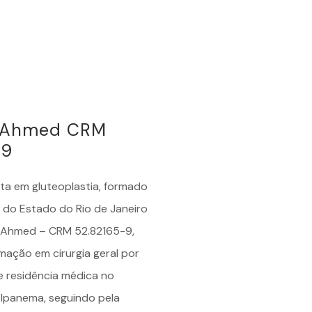
é Ahmed CRM
-9
sta em
gluteoplastia
, formado
 do Estado do Rio de Janeiro
é Ahmed – CRM 52.82165-9,
mação em cirurgia geral por
e residência médica no
 Ipanema, seguindo pela