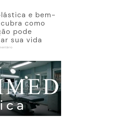
plástica e bem-
escubra como
ção pode
ar sua vida
entário