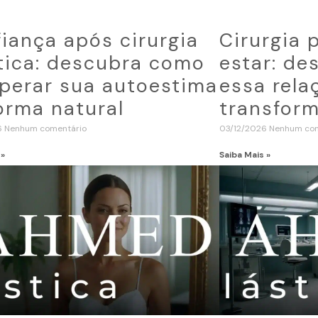
iança após cirurgia
Cirurgia 
tica: descubra como
estar: d
perar sua autoestima
essa rela
orma natural
transform
6
Nenhum comentário
03/12/2026
Nenhum com
 »
Saiba Mais »