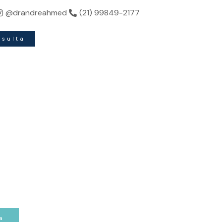
ndo sua beleza.
@drandreahmed
(21) 99849-2177
nsulta
a